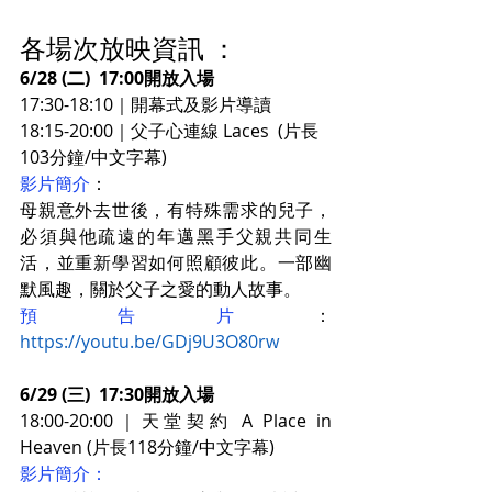
各場次放映資訊 ：
6/28 (二)  17:00開放入場
17:30-18:10｜開幕式及影片導讀
18:15-20:00｜父子心連線 Laces  (片長
103分鐘/中文字幕)
影片簡介
：
母親意外去世後，有特殊需求的兒子，
必須與他疏遠的年邁黑手父親共同生
活，並重新學習如何照顧彼此。一部幽
默風趣，關於父子之愛的動人故事。
預告片
：
https://youtu.be/GDj9U3O80rw
6/29 (三)  17:30開放入場
18:00-20:00｜天堂契約 A Place in 
Heaven (片長118分鐘/中文字幕)
影片簡介：