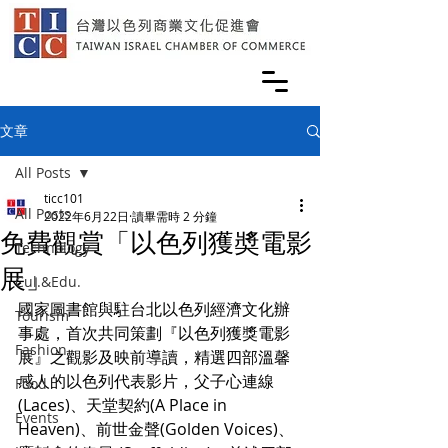
文章
All Posts
ticc101
All Posts
2022年6月22日
讀畢需時 2 分鐘
免費觀賞「以色列獲奬電影
Technology
展」
Cul.&Edu.
國家圖書館與駐台北以色列經濟文化辦
Tourism
事處，首次共同策劃『以色列獲獎電影
Fashion
展』之觀影及映前導讀，精選四部溫馨
感人的以色列代表影片，父子心連線 
Food
(Laces)、天堂契約(A Place in 
Events
Heaven)、前世金聲(Golden Voices)、