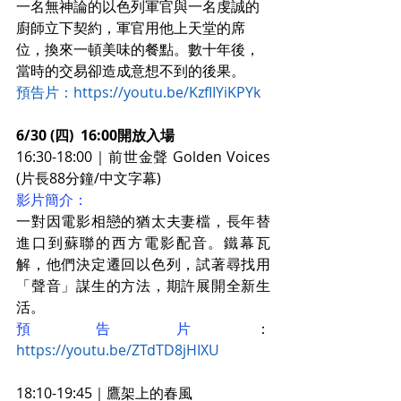
一名無神論的以色列軍官與一名虔誠的
廚師立下契約，軍官用他上天堂的席
位，換來一頓美味的餐點。數十年後，
當時的交易卻造成意想不到的後果。
預告片：https://youtu.be/KzfIIYiKPYk
6/30 (四)  16:00開放入場
16:30-18:00｜前世金聲 Golden Voices 
(片長88分鐘/中文字幕)
影片簡介：
一對因電影相戀的猶太夫妻檔，長年替
進口到蘇聯的西方電影配音。鐵幕瓦
解，他們決定遷回以色列，試著尋找用
「聲音」謀生的方法，期許展開全新生
活。
預告片
：
https://youtu.be/ZTdTD8jHIXU
18:10-19:45｜鷹架上的春風 