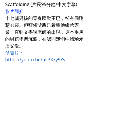
Scaffolding (片長95分鐘/中文字幕)
影片簡介：
十七歲男孩的青春躁動不已，卻有個聰
慧心靈。但藍領父親只希望他繼承家
業，直到文學課老師的出現，原本乖戾
的男孩學習沉澱，在認同迷惘中體驗矛
盾父愛。
預告片：
https://youtu.be/uIIPX7y9Yvc﻿