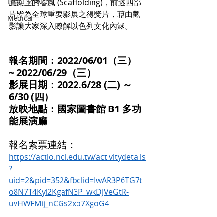
Legal Service
鷹架上的春風 (Scaffolding)，前述四部
片皆為全球重要影展之得獎片，藉由觀
Medical
影讓大家深入瞭解以色列文化內涵。
報名期間：2022/06/01（三） 
~ 2022/06/29（三）
影展日期：2022.6/28 (二) ～ 
6/30 (四）
放映地點：國家圖書館 B1 多功
能展演廳
報名索票連結：
https://actio.ncl.edu.tw/activitydetails
?
uid=2&pid=352&fbclid=IwAR3P6TG7t
o8N7T4Kyl2KgafN3P_wkDJVeGtR-
uvHWFMij_nCGs2xb7XgoG4