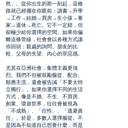
然」。從你出生的那一刻起，這條
路就已經擺在你眼前：讀書→升學
→工作→結婚→買房→生小孩→養
家→退休→死亡。它不一定錯，但
卻極少給你選擇的空間。如果你偏
離這條管線，社會會以各種方式讓
你回頭：親戚的詢問、朋友的比
較、父母的失望、內心的罪惡感。
尤其在亞洲社會，集體主義更強
烈。我們不但被鼓勵服從、配合、
順應主流，還會被告誡「不要太特
立獨行」。如果你選擇不同的生活
方式，像是不婚、不生、不買房、
創業、環遊世界，往往會被視為
「不成熟」、「任性」、「逃避責
任」。於是，多數人選擇服從。不
是因為不知道自己想要什麼，而是