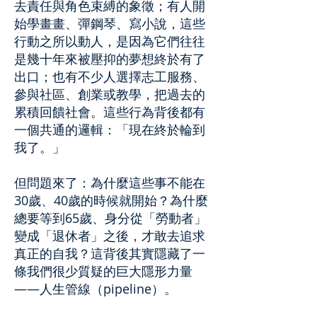
去責任與角色束縛的象徵；有人開
始學畫畫、彈鋼琴、寫小說，這些
行動之所以動人，是因為它們往往
是幾十年來被壓抑的夢想終於有了
出口；也有不少人選擇志工服務、
參與社區、創業或教學，把過去的
累積回饋社會。這些行為背後都有
一個共通的邏輯：「現在終於輪到
我了。」
但問題來了：為什麼這些事不能在
30歲、40歲的時候就開始？為什麼
總要等到65歲、身分從「勞動者」
變成「退休者」之後，才敢去追求
真正的自我？這背後其實隱藏了一
條我們很少質疑的巨大隱形力量
——人生管線（pipeline）。