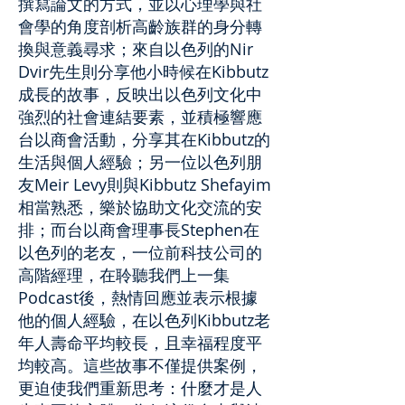
撰寫論文的方式，並以心理學與社
會學的角度剖析高齡族群的身分轉
換與意義尋求；來自以色列的Nir
Dvir先生則分享他小時候在Kibbutz
成長的故事，反映出以色列文化中
強烈的社會連結要素，並積極響應
台以商會活動，分享其在Kibbutz的
生活與個人經驗；另一位以色列朋
友Meir Levy則與Kibbutz Shefayim
相當熟悉，樂於協助文化交流的安
排；而台以商會理事長Stephen在
以色列的老友，一位前科技公司的
高階經理，在聆聽我們上一集
Podcast後，熱情回應並表示根據
他的個人經驗，在以色列Kibbutz老
年人壽命平均較長，且幸福程度平
均較高。這些故事不僅提供案例，
更迫使我們重新思考：什麼才是人